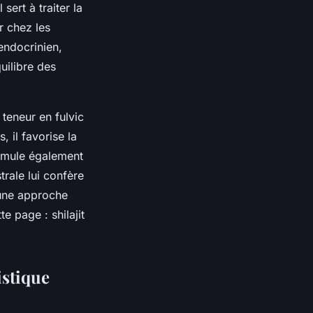
sert à traiter la
r chez les
 endocrinien,
uilibre des
teneur en fulvic
 il favorise la
timule également
trale lui confère
 une approche
e page : shilajit
istique