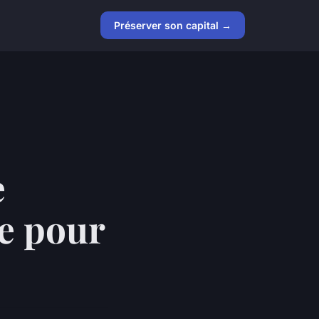
Préserver son capital →
e
ce pour