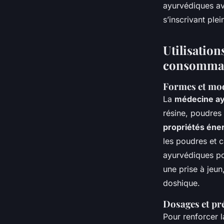
ayurvédiques ave
s’inscrivant ple
Utilisatio
consommat
Formes et mod
La
médecine ay
résine, poudres 
propriétés éner
les poudres et 
ayurvédiques pou
une prise à jeun
doshique.
Dosages et pré
Pour renforcer 