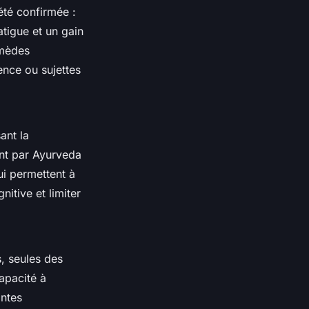
 été confirmée :
atigue et un gain
emèdes
nce ou sujettes
ant la
ent par Ayurveda
ui permettent à
itive et limiter
, seules des
capacité à
antes