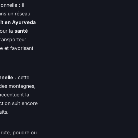
nnelle : il
ans un réseau
ajit en Ayurveda
our la
santé
transporteur
e et favorisant
nnelle
: cette
 des montagnes,
accentuent la
ction suit encore
its.
brute, poudre ou