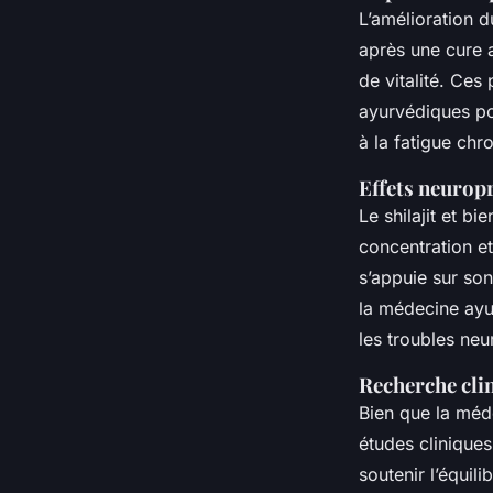
L’amélioration d
après une cure a
de vitalité. Ces
ayurvédiques po
à la fatigue chr
Effets neuropr
Le shilajit et b
concentration et
s’appuie sur son
la médecine ayur
les troubles neu
Recherche clin
Bien que la mé
études cliniques 
soutenir l’équil