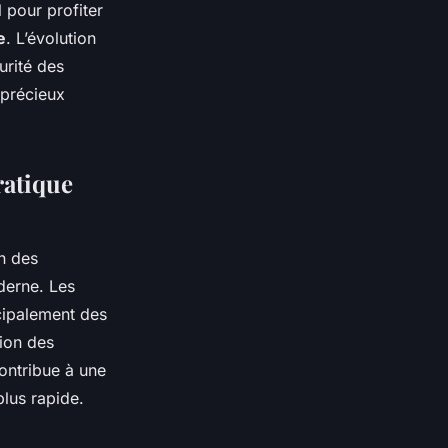
l pour profiter
e
. L’évolution
urité des
 précieux
ratique
n des
derne. Les
ncipalement des
tion des
contribue à une
plus rapide.