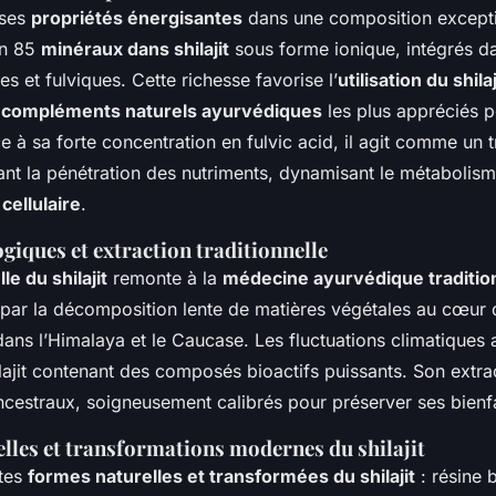
 ses
propriétés énergisantes
dans une composition exceptio
on 85
minéraux dans shilajit
sous forme ionique, intégrés d
s et fulviques. Cette richesse favorise l’
utilisation du shil
s
compléments naturels ayurvédiques
les plus appréciés p
e à sa forte concentration en fulvic acid, il agit comme un 
litant la pénétration des nutriments, dynamisant le métabolism
 cellulaire
.
giques et extraction traditionnelle
le du shilajit
remonte à la
médecine ayurvédique traditio
 par la décomposition lente de matières végétales au cœur
ans l’Himalaya et le Caucase. Les fluctuations climatiques 
ilajit contenant des composés bioactifs puissants. Son extra
cestraux, soigneusement calibrés pour préserver ses bienfa
lles et transformations modernes du shilajit
ntes
formes naturelles et transformées du shilajit
: résine 