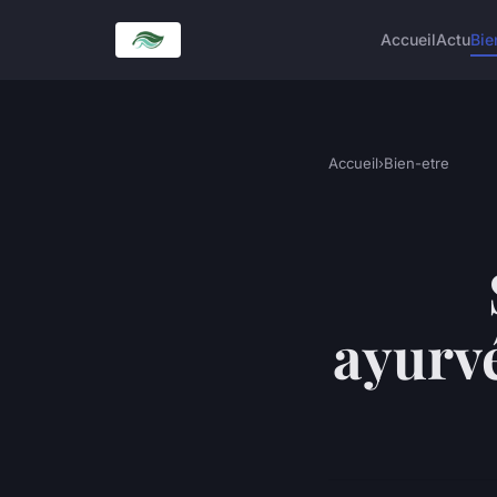
Accueil
Actu
Bie
Accueil
›
Bien-etre
ayurvé