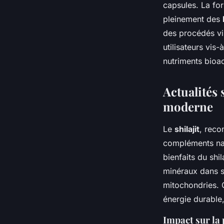
capsules. La for
pleinement des
des procédés vi
utilisateurs vis
nutriments bioac
Actualités 
moderne
Le
shilajit
, reco
compléments nat
bienfaits du shi
minéraux dans shi
mitochondries. C
énergie durable,
Impact sur la