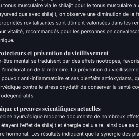
u tonus musculaire via le shilajit pour le tonus musculaire a
yurvédique avec shilajit, on observe une diminution de la f
 propriétés revitalisantes sont dûment valorisées dans les r
ur vitalité, recommandés pour les personnes en convalesce
onique.
otecteurs et prévention du vieillissement
ien-être mental se traduisent par des effets nootropes, favoris
 l’amélioration de la mémoire. La prévention du vieillissem
 pouvoir anti-inflammatoire et ses bienfaits antioxydants, q
védique contre le stress oxydatif de conserver la santé cogn
rodégénératifs.
ique et preuves scientifiques actuelles
decine ayurvédique moderne documente de nombreux effets
étayent l’effet de shilajit et énergie cellulaire, ainsi que sa 
ibre hormonal. Les résultats indiquent que la synergie des pl