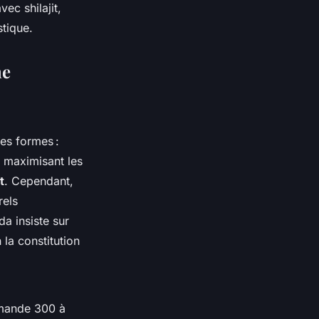
ec shilajit,
stique.
ne
tes formes :
, maximisant les
t
. Cependant,
rels
da insiste sur
la constitution
mmande 300 à