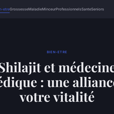
n-etre
Grossesse
Maladie
Minceur
Professionnels
Sante
Seniors
BIEN-ETRE
Shilajit et médecin
dique : une allian
votre vitalité