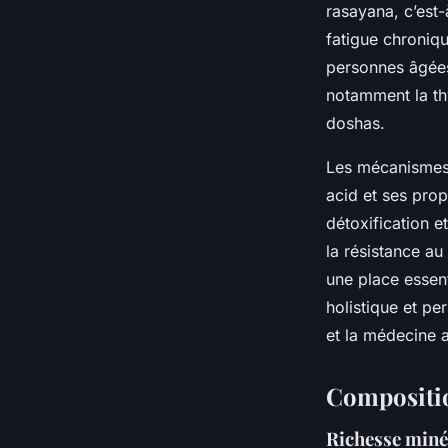
rasayana, c’est-à
fatigue chroniqu
personnes âgées.
notamment la thy
doshas.
Les mécanismes d
acid et ses prop
détoxification 
la résistance au
une place essen
holistique et pe
et la médecine a
Composition
Richesse miné