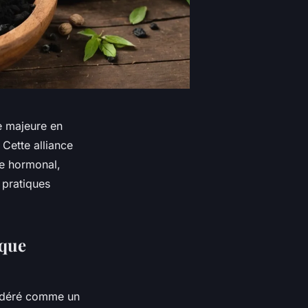
e majeure en
Cette alliance
bre hormonal,
 pratiques
ique
idéré comme un