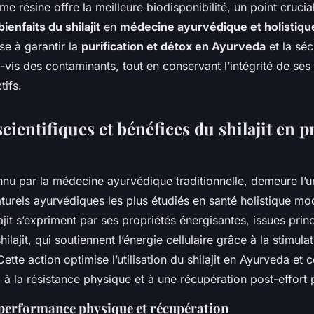
me résine offre la meilleure biodisponibilité, un point crucia
bienfaits du shilajit
en
médecine ayurvédique et holistiqu
se à garantir la
purification et détox en Ayurveda
et la séc
-à-vis des contaminants, tout en conservant l’intégrité de ses
tifs.
scientifiques et bénéfices du shilajit en p
nnu par la médecine ayurvédique traditionnelle, demeure l’u
urels ayurvédiques les plus étudiés en santé holistique mo
lajit s’expriment par ses propriétés énergisantes, issues pri
lajit, qui soutiennent l’énergie cellulaire grâce à la stimula
ette action optimise l’utilisation du shilajit en Ayurveda et 
 à la résistance physique et à une récupération post-effort 
 performance physique et récupération