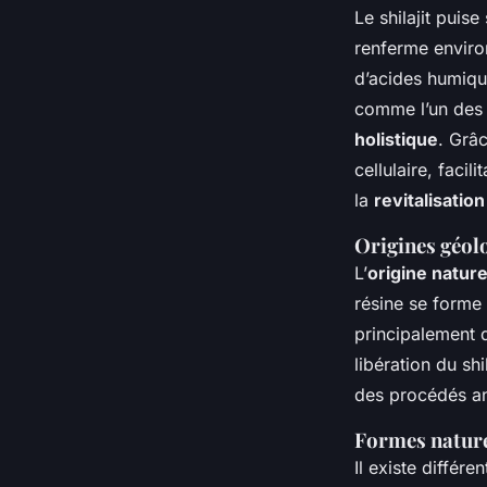
Le shilajit puise
renferme envir
d’acides humique
comme l’un de
holistique
. Grâc
cellulaire, faci
la
revitalisation
Origines géolo
L’
origine naturel
résine se forme
principalement d
libération du sh
des procédés an
Formes nature
Il existe différe