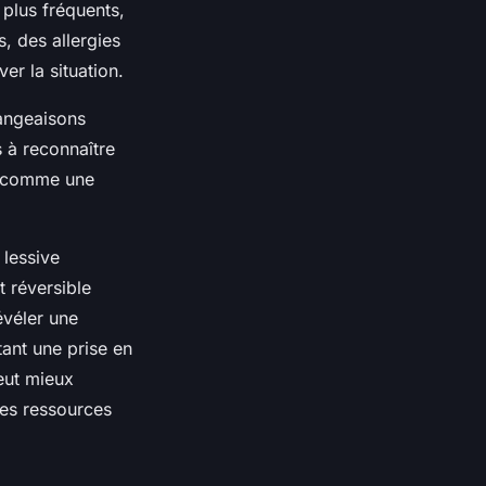
 plus fréquents,
, des allergies
er la situation.
angeaisons
 à reconnaître
ux comme une
 lessive
 réversible
évéler une
tant une prise en
eut mieux
des ressources