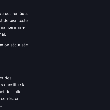
e de ces remèdes
t de bien tester
 maintenir une
mal.
ation sécurisée,
ter des
s constitue la
et de limiter
p serrés, en
s.