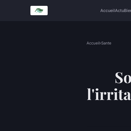
Accueil
Actu
Bie
Accueil
›
Sante
So
l'irrit