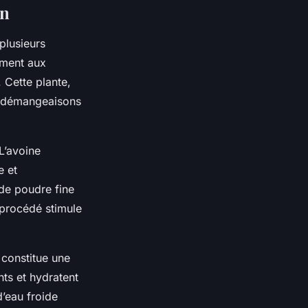
on
 plusieurs
ement aux
. Cette plante,
es démangeaisons
L’avoine
e et
 de poudre fine
 procédé stimule
 constitue une
nts et hydratent
’eau froide