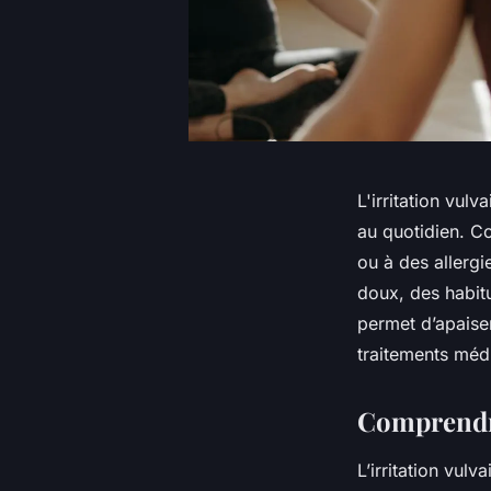
L'irritation vu
au quotidien. Co
ou à des allerg
doux, des habitu
permet d’apaiser
traitements mé
Comprendre 
L’irritation vul