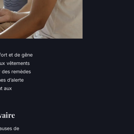
fort et de gêne
 aux vêtements
er des remèdes
es d’alerte
nt aux
vaire
causes de