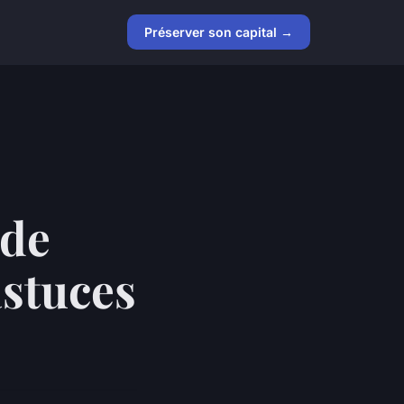
Préserver son capital →
 de
 astuces