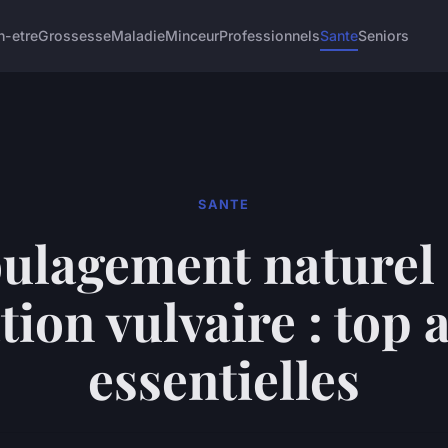
n-etre
Grossesse
Maladie
Minceur
Professionnels
Sante
Seniors
SANTE
ulagement naturel
ation vulvaire : top
essentielles