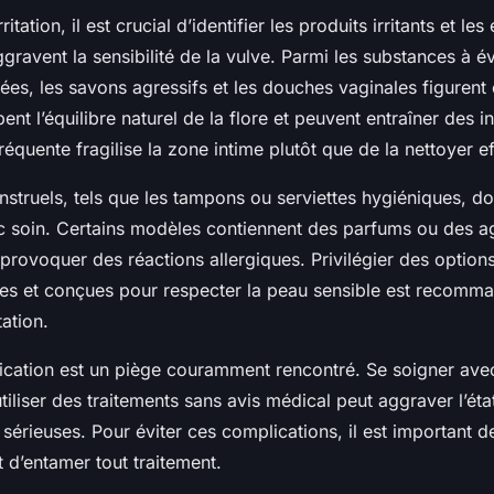
ritation, il est crucial d’identifier les produits irritants et les
gravent la sensibilité de la vulve. Parmi les substances à évi
ées, les savons agressifs et les douches vaginales figurent 
ent l’équilibre naturel de la flore et peuvent entraîner des 
 fréquente fragilise la zone intime plutôt que de la nettoyer 
nstruels, tels que les tampons ou serviettes hygiéniques, d
ec soin. Certains modèles contiennent des parfums ou des a
provoquer des réactions allergiques. Privilégier des option
es et conçues pour respecter la peau sensible est recomma
tation.
dication est un piège couramment rencontré. Se soigner av
tiliser des traitements sans avis médical peut aggraver l’ét
sérieuses. Pour éviter ces complications, il est important d
t d’entamer tout traitement.