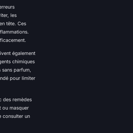
 erreurs
ter, les
en tête. Ces
inflammations.
efficacement.
oivent également
gents chimiques
s sans parfum,
ndé pour limiter
ec des remèdes
at ou masquer
e consulter un