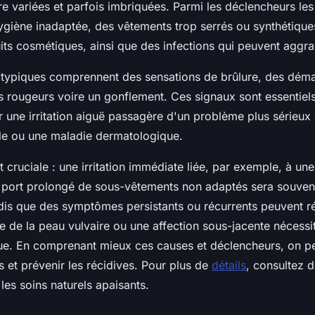
vaire variées et parfois imbriquées. Parmi les déclencheurs les
ygiène inadaptée, des vêtements trop serrés ou synthétiques
its cosmétiques, ainsi que des infections qui peuvent aggrav
typiques comprennent des sensations de brûlure, des dém
s rougeurs voire un gonflement. Ces signaux sont essentiels
er une irritation aiguë passagère d'un problème plus série
ale ou une maladie dermatologique.
st cruciale : une irritation immédiate liée, par exemple, à une
 port prolongé de sous-vêtements non adaptés sera souvent
dis que des symptômes persistants ou récurrents peuvent r
ue de la peau vulvaire ou une affection sous-jacente nécessi
ue. En comprenant mieux ces causes et déclencheurs, on p
s et prévenir les récidives. Pour plus de
détails
, consultez 
 les soins naturels apaisants.