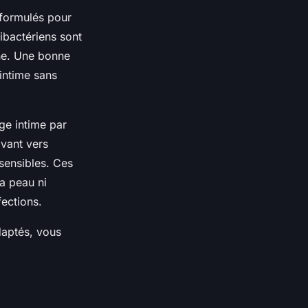
 formulés pour
ibactériens sont
one. Une bonne
 intime sans
ge intime par
avant vers
 sensibles. Ces
a peau ni
fections.
daptés, vous