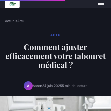
Accueil
›
Actu
ACTU
Comment ajuster
efficacement votre tabouret
médical ?
Aaron
24 juin 2025
5 min de lecture
A