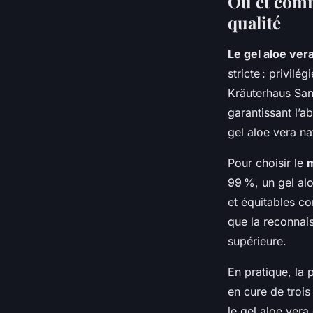
Où et comme
qualité
Le gel aloe ver
stricte : privil
Kräuterhaus Sanc
garantissant l’a
gel aloe vera na
Pour choisir le
m
99 %, un gel al
et équitables co
que la reconnais
supérieure.
En pratique, la 
en cure de trois
le gel aloe vera