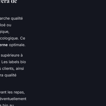
vera de
arche qualité
Aloé ou
gique,
 écologique. Ce
terne
optimale.
 supérieure à
 Les labels bio
clients, ainsi
ra qualité
ant les repas,
 éventuellement
a bio au