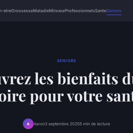
n-etre
Grossesse
Maladie
Minceur
Professionnels
Sante
Seniors
SENIORS
rez les bienfaits d
oire pour votre san
Aaron
3 septembre 2025
5 min de lecture
A