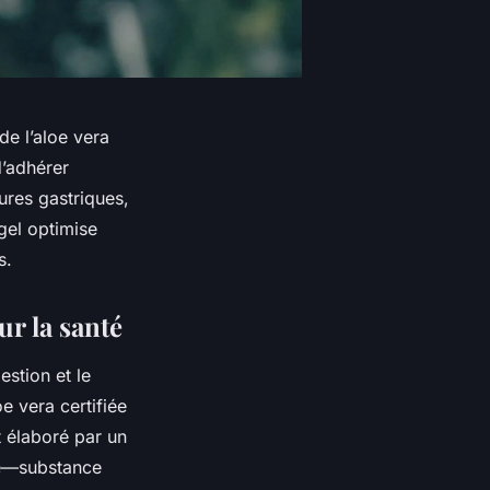
de l’aloe vera
d’adhérer
ures gastriques,
 gel optimise
s.
ur la santé
stion et le
e vera certifiée
t élaboré par un
ïne—substance