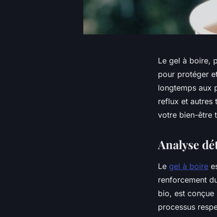
Le gel à boire, 
pour protéger et
longtemps aux pa
reflux et autres
votre bien-être 
Analyse dét
Le
gel à boire
es
renforcement du
bio, est conçue 
processus respec