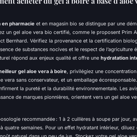
nt acheter du gel à boire à base d’aloe 
a en pharmacie
et en magasin bio se distingue par une dém
égiez un gel aloe vera bio certifié, comme le proposent Prim 
t Bernhard. Vérifiez la provenance et la certification biolo
bsence de substances nocives et le respect de l’agriculture
turel répond aux enjeux qualité et offre une
hydratation in
eilleur gel aloe vera à boire
, privilégiez une concentration
oe vera sans conservateur, et un emballage écoresponsable.
nfirment la pureté et la durabilité environnementale. Les avis 
sance de marques pionnières, orientent vers un gel aloe ve
posologie recommandée : 1 à 2 cuillères à soupe par jour, av
 à quatre semaines. Pour un effet hydratant intérieur, diluez
 goût naturel dans un peu de jus. Stockez votre gel aloe ver