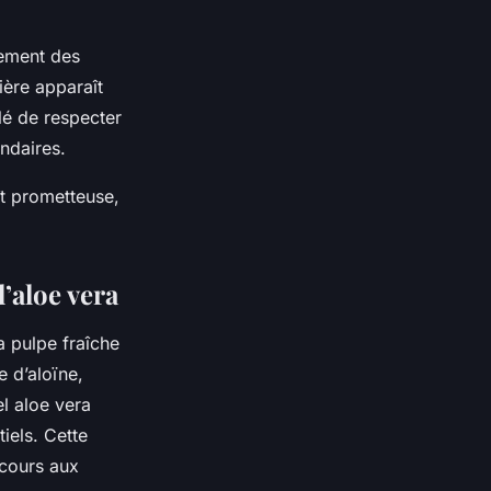
gement des
ière apparaît
lé de respecter
ndaires.
ît prometteuse,
l’aloe vera
a pulpe fraîche
e d’aloïne,
l aloe vera
iels. Cette
ecours aux