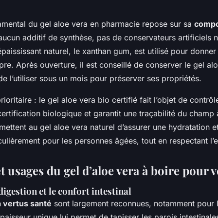
mental du gel aloe vera en pharmacie repose sur sa
compo
aucun additif de synthèse, pas de conservateurs artificiels n
épaississant naturel, le xanthan gum, est utilisé pour donner
re. Après ouverture, il est conseillé de conserver le gel al
 de l’utiliser sous un mois pour préserver ses propriétés.
rioritaire : le gel aloe vera bio certifié fait l’objet de contrôle
certification biologique et garantit une traçabilité du champ à
mettent au gel aloe vera naturel d’assurer une hydratation et
culièrement pour les personnes âgées, tout en respectant l
t usages du gel d’aloe vera à boire pour v
digestion et le confort intestinal
a vertus santé
sont largement reconnues, notamment pour le
paisseur unique lui permet de tapisser les parois intestinale