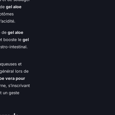
s de
gel aloe
ymptômes
’acidité.
e de
gel aloe
et booste le
gel
tro-intestinal.
uqueuses et
 général lors de
loe vera pour
rne, s’inscrivant
t un geste