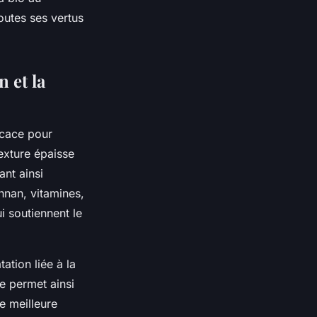
outes ses vertus
n et la
icace pour
texture épaisse
ant ainsi
nnan, vitamines,
i soutiennent le
tation liée à la
re permet ainsi
ne meilleure