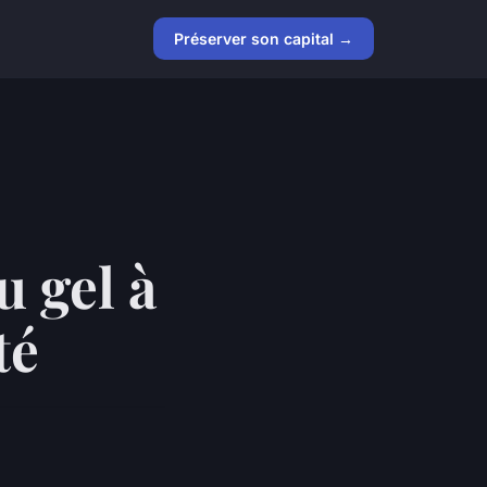
Préserver son capital →
u gel à
té