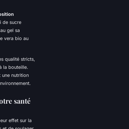
sition
i de sucre
 au gel sa
oe vera bio au
s qualité stricts,
 la bouteille.
 une nutrition
’environnement.
otre santé
ur effet sur la
s et de soulager