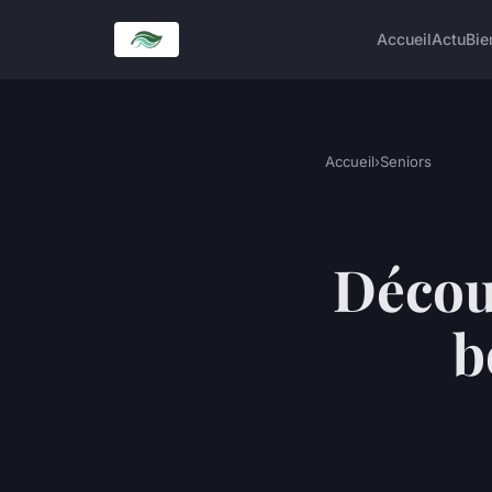
Accueil
Actu
Bie
Accueil
›
Seniors
Découv
b