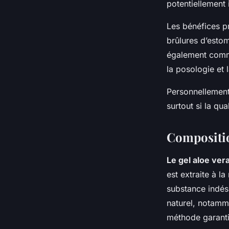
potentiellement
Les bénéfices p
brûlures d’estom
également comme 
la posologie et 
Personnellement,
surtout si la qua
Composition
Le gel aloe vera
est extraite à la
substance indési
naturel, notamm
méthode garantit